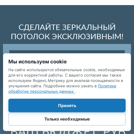
СДЕЛАЙТЕ ЗЕРКАЛЬНЫЙ
ПОТОЛОК ЭКСКЛЮЗИВНЫМ!
Мы используем cookie
Укажите Ваш планируемый бюджет,
↑
габариты изделия и контактные данные.
На сайте используются обязательные cookie, необходимые
для его корректной работы. С вашего согласия мы также
Наш дизайнер подберет оригинальный
используем Яндекс.Метрику для анализа посещаемости и
и необычный вариант
улучшения сайта. Подробнее можно узнать в
Политике
обработки персональных данных
.
Принять
Только необходимые
РУБ
ВАШ БЮДЖЕТ: