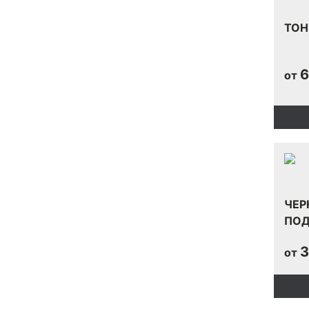
ТОН
6
от
ЧЕР
ПОД
3
от