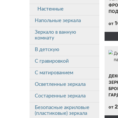
ФРО
Настенные
ПОД
Напольные зеркала
1
от
Зеркало в ванную
комнату
В детскую
С гравировкой
С матированием
ДЕК
ЗЕР
Oсветленные зеркала
БРО
ГАР
Состаренные зеркала
2
от
Безопасные акриловые
(пластиковые) зеркала