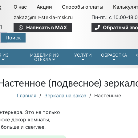
О нас
Акции
Способы оплаты
Калькуля
zakaz@mir-stekla-msk.ru
Пн-пт.: c 10.00-18.
1
Написать в MAX
Обратный зво
Поиск
Я ИЗ
ИЗДЕЛИЯ ИЗ
УСЛУГИ
ОБРАБОТКА
Л
СТЕКЛА
Настенное (подвесное) зеркал
Главная
/
Зеркала на заказ
/
Настенные
нтерьера. Это не только
акже декор комнаты,
 больше и светлее.