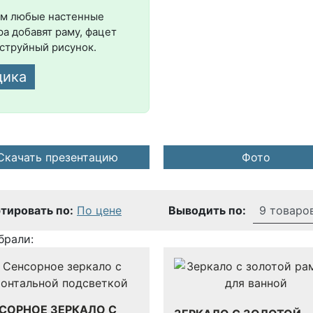
ам любые настенные
а добавят раму, фацет
коструйный рисунок.
щика
Скачать презентацию
Фото
тировать по:
По цене
Выводить по:
брали:
СОРНОЕ ЗЕРКАЛО С