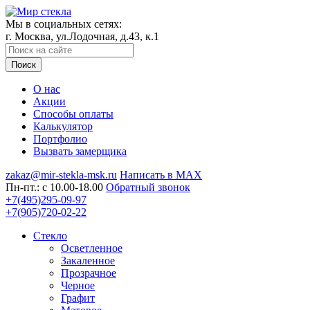
Мы в социальных сетях:
г. Москва, ул.Лодочная, д.43, к.1
Поиск
О нас
Акции
Способы оплаты
Калькулятор
Портфолио
Вызвать замерщика
zakaz@mir-stekla-msk.ru
Написать в MAX
Пн-пт.: c 10.00-18.00
Обратный звонок
+7(495)295-09-97
+7(905)720-02-22
Стекло
Осветленное
Закаленное
Прозрачное
Черное
Графит