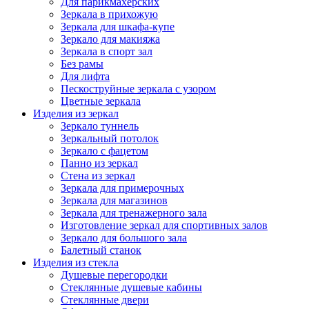
Для парикмахерских
Зеркала в прихожую
Зеркала для шкафа-купе
Зеркало для макияжа
Зеркала в спорт зал
Без рамы
Для лифта
Пескоструйные зеркала с узором
Цветные зеркала
Изделия из зеркал
Зеркало туннель
Зеркальный потолок
Зеркало с фацетом
Панно из зеркал
Стена из зеркал
Зеркала для примерочных
Зеркала для магазинов
Зеркала для тренажерного зала
Изготовление зеркал для спортивных залов
Зеркало для большого зала
Балетный станок
Изделия из стекла
Душевые перегородки
Стеклянные душевые кабины
Стеклянные двери