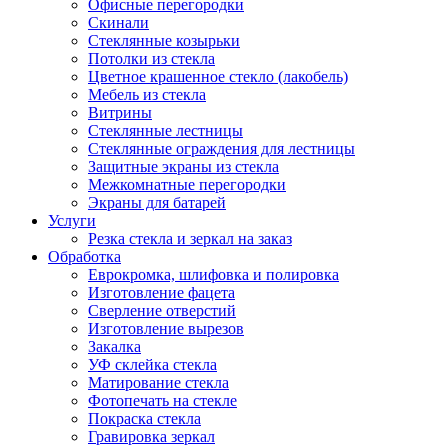
Офисные перегородки
Скинали
Стеклянные козырьки
Потолки из стекла
Цветное крашенное стекло (лакобель)
Мебель из стекла
Витрины
Стеклянные лестницы
Стеклянные ограждения для лестницы
Защитные экраны из стекла
Межкомнатные перегородки
Экраны для батарей
Услуги
Резка стекла и зеркал на заказ
Обработка
Еврокромка, шлифовка и полировка
Изготовление фацета
Сверление отверстий
Изготовление вырезов
Закалка
УФ склейка стекла
Матирование стекла
Фотопечать на стекле
Покраска стекла
Гравировка зеркал