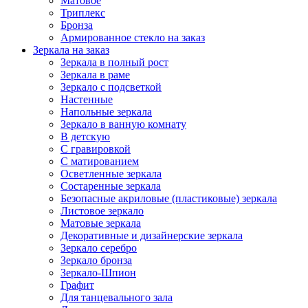
Матовое
Триплекс
Бронза
Армированное стекло на заказ
Зеркала на заказ
Зеркала в полный рост
Зеркала в раме
Зеркало с подсветкой
Настенные
Напольные зеркала
Зеркало в ванную комнату
В детскую
С гравировкой
С матированием
Oсветленные зеркала
Состаренные зеркала
Безопасные акриловые (пластиковые) зеркала
Листовое зеркало
Матовые зеркала
Декоративные и дизайнерские зеркала
Зеркало серебро
Зеркало бронза
Зеркало-Шпион
Графит
Для танцевального зала