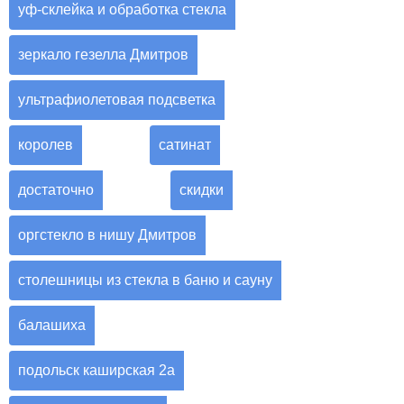
уф-склейка и обработка стекла
зеркало гезелла Дмитров
ультрафиолетовая подсветка
королев
сатинат
достаточно
скидки
оргстекло в нишу Дмитров
столешницы из стекла в баню и сауну
балашиха
подольск каширская 2а