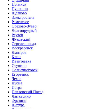
Ногинск
Пушкино
Щёлково
Электросталь
Раменское
Орехово-Зуево
Долгопрудный
Реутов
Жуковский
Сергиев посад
Воскресенск
Дмитров
Клин
Ивантеевка
Ступино
Солнечногорск
Егорьевск
Чехов
Дубна
Истра
Павловский Посад
Лыткарино
Фрязино
Шатура