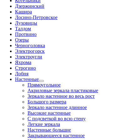
Котельники
Дзержинский
Кашира
Лосино-Петровское
Луховицы
Талдом
Протвино
Озеры
Черноголовка
Электрогорск
Электроугли
Яхрома
Строгино
Лобня
Настенные
Прямоугольное
Акриловые зеркала пластиковые
Зеркало настенное во весь рост
Большого размера
Зеркало настенное длинное
Высокие настенные
С подсветкой во всю стену
Легкие зеркала
Настенные большие
Закрывающееся настенное