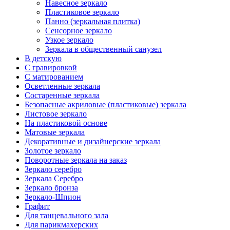
Навесное зеркало
Пластиковое зеркало
Панно (зеркальная плитка)
Сенсорное зеркало
Узкое зеркало
Зеркала в общественный санузел
В детскую
С гравировкой
С матированием
Oсветленные зеркала
Состаренные зеркала
Безопасные акриловые (пластиковые) зеркала
Листовое зеркало
На пластиковой основе
Матовые зеркала
Декоративные и дизайнерские зеркала
Золотое зеркало
Поворотные зеркала на заказ
Зеркало серебро
Зеркала Серебро
Зеркало бронза
Зеркало-Шпион
Графит
Для танцевального зала
Для парикмахерских