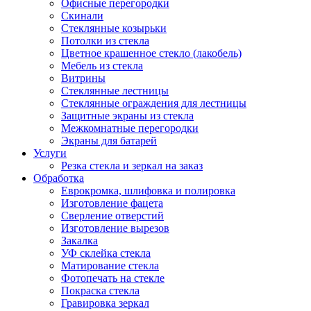
Офисные перегородки
Скинали
Стеклянные козырьки
Потолки из стекла
Цветное крашенное стекло (лакобель)
Мебель из стекла
Витрины
Стеклянные лестницы
Стеклянные ограждения для лестницы
Защитные экраны из стекла
Межкомнатные перегородки
Экраны для батарей
Услуги
Резка стекла и зеркал на заказ
Обработка
Еврокромка, шлифовка и полировка
Изготовление фацета
Сверление отверстий
Изготовление вырезов
Закалка
УФ склейка стекла
Матирование стекла
Фотопечать на стекле
Покраска стекла
Гравировка зеркал