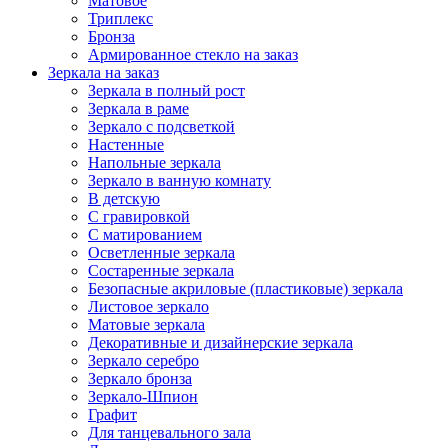
Матовое
Триплекс
Бронза
Армированное стекло на заказ
Зеркала на заказ
Зеркала в полный рост
Зеркала в раме
Зеркало с подсветкой
Настенные
Напольные зеркала
Зеркало в ванную комнату
В детскую
С гравировкой
С матированием
Oсветленные зеркала
Состаренные зеркала
Безопасные акриловые (пластиковые) зеркала
Листовое зеркало
Матовые зеркала
Декоративные и дизайнерские зеркала
Зеркало серебро
Зеркало бронза
Зеркало-Шпион
Графит
Для танцевального зала