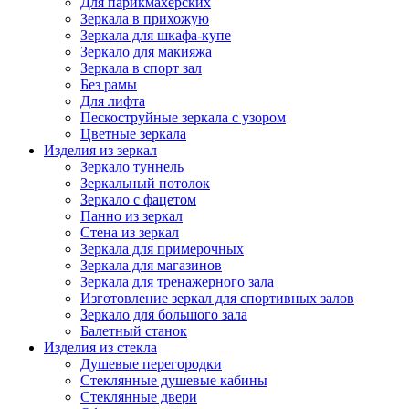
Для парикмахерских
Зеркала в прихожую
Зеркала для шкафа-купе
Зеркало для макияжа
Зеркала в спорт зал
Без рамы
Для лифта
Пескоструйные зеркала с узором
Цветные зеркала
Изделия из зеркал
Зеркало туннель
Зеркальный потолок
Зеркало с фацетом
Панно из зеркал
Стена из зеркал
Зеркала для примерочных
Зеркала для магазинов
Зеркала для тренажерного зала
Изготовление зеркал для спортивных залов
Зеркало для большого зала
Балетный станок
Изделия из стекла
Душевые перегородки
Стеклянные душевые кабины
Стеклянные двери