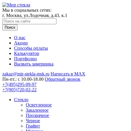
Мы в социальных сетях:
г. Москва, ул.Лодочная, д.43, к.1
Поиск
О нас
Акции
Способы оплаты
Калькулятор
Портфолио
Вызвать замерщика
zakaz@mir-stekla-msk.ru
Написать в MAX
Пн-пт.: c 10.00-18.00
Обратный звонок
+7(495)295-09-97
+7(905)720-02-22
Стекло
Осветленное
Закаленное
Прозрачное
Черное
Графит