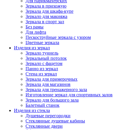
Для парикмахерских
Зеркала в прихожую
Зеркала для шкафа-купе
Зеркало для макияжа
Зеркала в спорт зал
Без рамы
Для лифта
Пескоструйные зеркала с узором
Цветные зеркала
Изделия из зеркал
Зеркало туннель
Зеркальный потолок
Зеркало с фацетом
Панно из зеркал
Стена из зеркал
Зеркала для примерочных
Зеркала для магазинов
Зеркала для тренажерного зала
Изготовление зеркал для спортивных залов
Зеркало для большого зала
Балетный станок
Изделия из стекла
Душевые перегородки
Стеклянные душевые кабины
Стеклянные двери