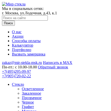
Мы в социальных сетях:
г. Москва, ул.Лодочная, д.43, к.1
Поиск
О нас
Акции
Способы оплаты
Калькулятор
Портфолио
Вызвать замерщика
zakaz@mir-stekla-msk.ru
Написать в MAX
Пн-пт.: c 10.00-18.00
Обратный звонок
+7(495)295-09-97
+7(905)720-02-22
Стекло
Осветленное
Закаленное
Прозрачное
Черное
Графит