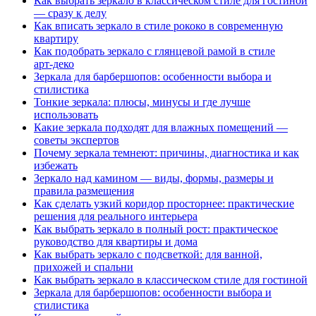
Как выбрать зеркало в классическом стиле для гостиной
— сразу к делу
Как вписать зеркало в стиле рококо в современную
квартиру
Как подобрать зеркало с глянцевой рамой в стиле
арт‑деко
Зеркала для барбершопов: особенности выбора и
стилистика
Тонкие зеркала: плюсы, минусы и где лучше
использовать
Какие зеркала подходят для влажных помещений —
советы экспертов
Почему зеркала темнеют: причины, диагностика и как
избежать
Зеркало над камином — виды, формы, размеры и
правила размещения
Как сделать узкий коридор просторнее: практические
решения для реального интерьера
Как выбрать зеркало в полный рост: практическое
руководство для квартиры и дома
Как выбрать зеркало с подсветкой: для ванной,
прихожей и спальни
Как выбрать зеркало в классическом стиле для гостиной
Зеркала для барбершопов: особенности выбора и
стилистика