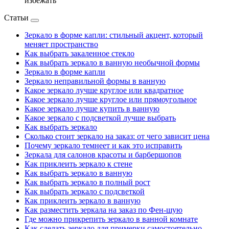
избежать
Статьи
Зеркало в форме капли: стильный акцент, который
меняет пространство
Как выбрать закаленное стекло
Как выбрать зеркало в ванную необычной формы
Зеркало в форме капли
Зеркало неправильной формы в ванную
Какое зеркало лучше круглое или квадратное
Какое зеркало лучше круглое или прямоугольное
Какое зеркало лучше купить в ванную
Какое зеркало с подсветкой лучше выбрать
Как выбрать зеркало
Сколько стоит зеркало на заказ: от чего зависит цена
Почему зеркало темнеет и как это исправить
Зеркала для салонов красоты и барбершопов
Как приклеить зеркало к стене
Как выбрать зеркало в ванную
Как выбрать зеркало в полный рост
Как выбрать зеркало с подсветкой
Как приклеить зеркало в ванную
Как разместить зеркала на заказ по Фен-шую
Где можно прикрепить зеркало в ванной комнате
Как сделать зеркало для примерки самостоятельно