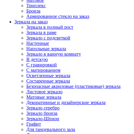
Матовое
Триплекс
Бронза
Армированное стекло на заказ
Зеркала на заказ
Зеркала в полный рост
Зеркала в раме
Зеркало с подсветкой
Настенные
Напольные зеркала
Зеркало в ванную комнату
В детскую
С гравировкой
С матированием
Oсветленные зеркала
Состаренные зеркала
Безопасные акриловые (пластиковые) зеркала
Листовое зеркало
Матовые зеркала
Декоративные и дизайнерские зеркала
Зеркало серебро
Зеркало бронза
Зеркало-Шпион
Графит
Для танцевального зала