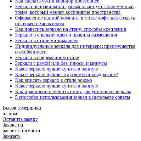
Как сделать узкий коридор просторнее
Зеркало неправильной формы в ванную: современный
тренд, который меняет восприятие пространства
Оформление ванной комнаты в стиле лофт: как создать
интерьер с характером
Как повесить зеркало на стену: способы крепления
Зеркало в спальне: идеи и правила размещения
Зеркало в стиле минимализм
Индивидуальные зеркала для интерьера: преимущества
и особенности
Зеркало в современном стиле
Зеркало с рамой или без: плюсы и минусы
Какое зеркало лучше купить в ванную
Какое зеркало лучше - круглое или квадратное?
Как вписать зеркало в стиле рококо
Какое зеркало лучше купить в ванную
Как правильно измерить нишу для установки зеркала
5 способов использования зеркал в интерьере советы
Вызов замерщика
на дом
Оставить заявку
Заявка на
расчет стоимости
Заказать