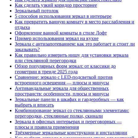
Как сделать узкий коридор просторнее
Зеркальный потолок
5 способов использования зеркал в интерьере
Как превратить ванную комнату в место расслабления и
отдыха
Оформление ванной комнаты в стиле Лофт
Пример использования зеркал на кухне
Зеркала с антизапотеванием: как это работает и стоит ли
заказывать?
Как правильно измерить нишу для установки зеркала
или стеклянной перегородки
Обзор популярных форм зеркал: от классики до
геометрии в тренде 2025 года
Сравнение: зеркало с LED-подсветкой против
встроенного освещения — плюсы и минусы
Антивандальные зеркала для общественных
пространств: особенности, плюсы и минусы
Зеркальные панели в шкафах и гардеробных — как
выбрать и вписать
Комбинирование зеркал со стеклянными элементами:
перегородки, стеклянные полки, скинали
Зеркала в офисных интерьерах и переговорных —
плюсы и правила применения
Трёхмерные зеркальные конструкции и инсталляции