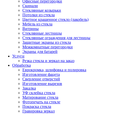
Офисные перегородки
Скинали
Стеклянные козырьки
Потолки из стекла
Цветное крашенное стекло (лакобель)
Мебель из стекла
Витрины
Стеклянные лестницы
Стеклянные ограждения для лестницы
Защитные экраны из стекла
Межкомнатные перегородки
Экраны для батарей
Услуги
Резка стекла и зеркал на заказ
Обработка
Еврокромка, шлифовка и полировка
Изготовление фацета
Сверление отверстий
Изготовление вырезов
Закалка
УФ склейка стекла
Матирование стекла
Фотопечать на стекле
Покраска стекла
Гравировка зеркал