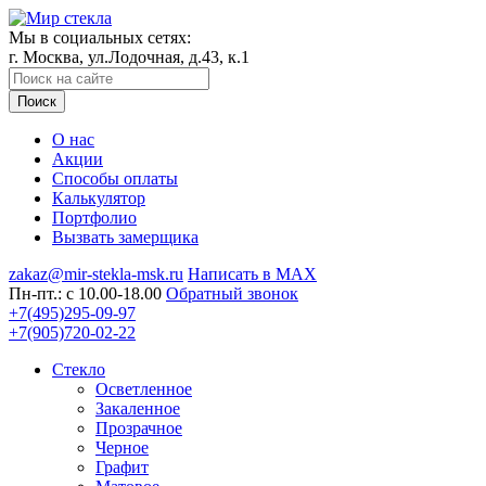
Мы в социальных сетях:
г. Москва, ул.Лодочная, д.43, к.1
Поиск
О нас
Акции
Способы оплаты
Калькулятор
Портфолио
Вызвать замерщика
zakaz@mir-stekla-msk.ru
Написать в MAX
Пн-пт.: c 10.00-18.00
Обратный звонок
+7(495)295-09-97
+7(905)720-02-22
Стекло
Осветленное
Закаленное
Прозрачное
Черное
Графит