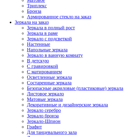
Матовое
Триплекс
Бронза
Армированное стекло на заказ
Зеркала на заказ
Зеркала в полный рост
Зеркала в раме
Зеркало с подсветкой
Настенные
Напольные зеркала
Зеркало в ванную комнату
В детскую
С гравировкой
С матированием
Oсветленные зеркала
Состаренные зеркала
Безопасные акриловые (пластиковые) зеркала
Листовое зеркало
Матовые зеркала
Декоративные и дизайнерские зеркала
Зеркало серебро
Зеркало бронза
Зеркало-Шпион
Графит
Для танцевального зала