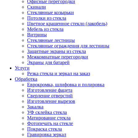
Офисные перегородки
Скинали
Стеклянные козырьки
Потолки из стекла
Цветное крашенное стекло (лакобель)
Мебель из стекла
Витрины
Стеклянные лестницы
Стеклянные ограждения для лестницы
Защитные экраны из стекла
Межкомнатные перегородки
Экраны для батарей
Услуги
Резка стекла и зеркал на заказ
Обработка
Еврокромка, шлифовка и полировка
Изготовление фацета
Сверление отверстий
Изготовление вырезов
Закалка
УФ склейка стекла
Матирование стекла
Фотопечать на стекле
Покраска стекла
Гравировка зеркал