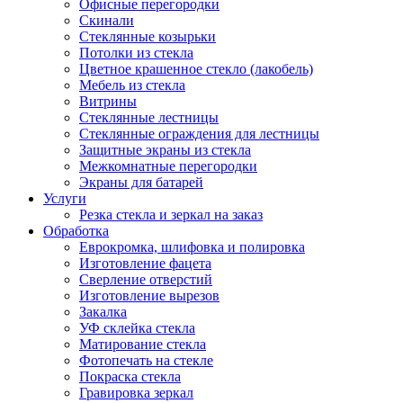
Офисные перегородки
Скинали
Стеклянные козырьки
Потолки из стекла
Цветное крашенное стекло (лакобель)
Мебель из стекла
Витрины
Стеклянные лестницы
Стеклянные ограждения для лестницы
Защитные экраны из стекла
Межкомнатные перегородки
Экраны для батарей
Услуги
Резка стекла и зеркал на заказ
Обработка
Еврокромка, шлифовка и полировка
Изготовление фацета
Сверление отверстий
Изготовление вырезов
Закалка
УФ склейка стекла
Матирование стекла
Фотопечать на стекле
Покраска стекла
Гравировка зеркал