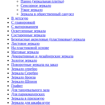
Панно (зеркальная плитка)
Сенсорное зеркало
Узкое зеркало
Зеркала в общественный санузел
В детскую
С гравировкой
С матированием
Oсветленные зеркала
Состаренные зеркала
Безопасные акриловые (пластиковые) зеркала
Листовое зеркало
На пластиковой основе
Матовые зеркала
Декоративные и дизайнерские зеркала
Золотое зеркало
Поворотные зеркала на заказ
Зеркало серебро
Зеркала Серебро
Зеркало бронза
Зеркало-Шпион
Графит
Для танцевального зала
Для парикмахерских
Зеркала в прихожую
Зеркала для шкафа-купе