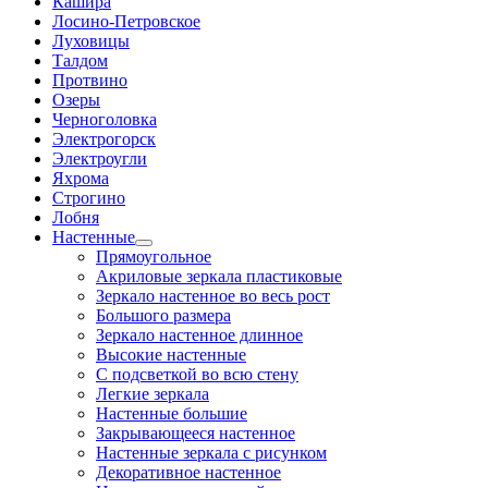
Кашира
Лосино-Петровское
Луховицы
Талдом
Протвино
Озеры
Черноголовка
Электрогорск
Электроугли
Яхрома
Строгино
Лобня
Настенные
Прямоугольное
Акриловые зеркала пластиковые
Зеркало настенное во весь рост
Большого размера
Зеркало настенное длинное
Высокие настенные
С подсветкой во всю стену
Легкие зеркала
Настенные большие
Закрывающееся настенное
Настенные зеркала с рисунком
Декоративное настенное