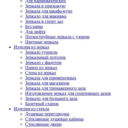
Для парикмахерских
Зеркала в прихожую
Зеркала для шкафа-купе
Зеркало для макияжа
Зеркала в спорт зал
Без рамы
Для лифта
Пескоструйные зеркала с узором
Цветные зеркала
Изделия из зеркал
Зеркало туннель
Зеркальный потолок
Зеркало с фацетом
Панно из зеркал
Стена из зеркал
Зеркала для примерочных
Зеркала для магазинов
Зеркала для тренажерного зала
Изготовление зеркал для спортивных залов
Зеркало для большого зала
Балетный станок
Изделия из стекла
Душевые перегородки
Стеклянные душевые кабины
Стеклянные двери