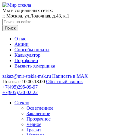
Мы в социальных сетях:
г. Москва, ул.Лодочная, д.43, к.1
Поиск
О нас
Акции
Способы оплаты
Калькулятор
Портфолио
Вызвать замерщика
zakaz@mir-stekla-msk.ru
Написать в MAX
Пн-пт.: c 10.00-18.00
Обратный звонок
+7(495)295-09-97
+7(905)720-02-22
Стекло
Осветленное
Закаленное
Прозрачное
Черное
Графит