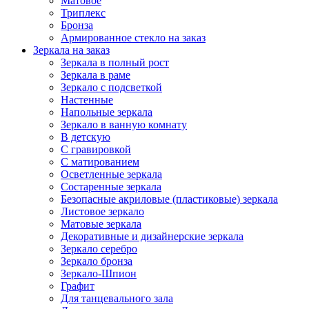
Матовое
Триплекс
Бронза
Армированное стекло на заказ
Зеркала на заказ
Зеркала в полный рост
Зеркала в раме
Зеркало с подсветкой
Настенные
Напольные зеркала
Зеркало в ванную комнату
В детскую
С гравировкой
С матированием
Oсветленные зеркала
Состаренные зеркала
Безопасные акриловые (пластиковые) зеркала
Листовое зеркало
Матовые зеркала
Декоративные и дизайнерские зеркала
Зеркало серебро
Зеркало бронза
Зеркало-Шпион
Графит
Для танцевального зала