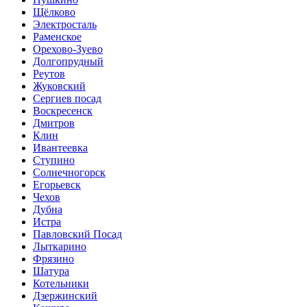
Щёлково
Электросталь
Раменское
Орехово-Зуево
Долгопрудный
Реутов
Жуковский
Сергиев посад
Воскресенск
Дмитров
Клин
Ивантеевка
Ступино
Солнечногорск
Егорьевск
Чехов
Дубна
Истра
Павловский Посад
Лыткарино
Фрязино
Шатура
Котельники
Дзержинский