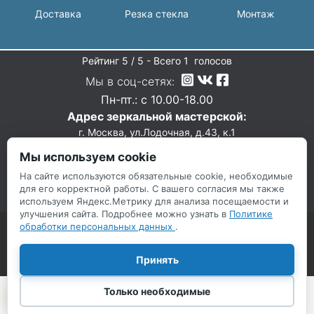
Доставка
Резка стекла
Монтаж
Рейтинг
5
/ 5 - Всего
1
голосов
Мы в соц-сетях:
Пн-пт.: c 10.00-18.00
Адрес зеркальной мастерской:
г. Москва, ул.Лодочная, д.43, к.1
zakaz@mir-stekla-msk.ru
Мы используем cookie
Возврат
Корзина
↑
На сайте используются обязательные cookie, необходимые
+7(495)295-09-97
для его корректной работы. С вашего согласия мы также
+7(905)720-02-22
используем Яндекс.Метрику для анализа посещаемости и
улучшения сайта. Подробнее можно узнать в
Политике
© 2018-2026. Все права
Информация опубликованная на
обработки персональных данных
.
сайте (цены, прайс листы и др.),
защищены
не является публичной офертой
и носит исключительно
Принять
информационный характер.
Соглашение на обработку персональных данных
,
Только необходимые
Быстрый просмотр товаров,
Политика